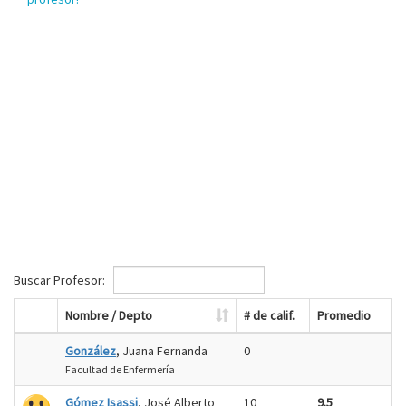
Buscar Profesor:
Nombre / Depto
# de calif.
Promedio
González
, Juana Fernanda
0
Facultad de Enfermería
Gómez Isassi
, José Alberto
10
9.5