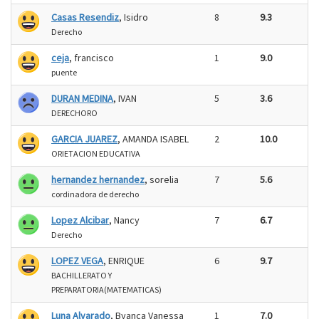
Casas Resendiz
, Isidro
8
9.3
Derecho
ceja
, francisco
1
9.0
puente
DURAN MEDINA
, IVAN
5
3.6
DERECHORO
GARCIA JUAREZ
, AMANDA ISABEL
2
10.0
ORIETACION EDUCATIVA
hernandez hernandez
, sorelia
7
5.6
cordinadora de derecho
Lopez Alcibar
, Nancy
7
6.7
Derecho
LOPEZ VEGA
, ENRIQUE
6
9.7
BACHILLERATO Y
PREPARATORIA(MATEMATICAS)
Luna Alvarado
, Byanca Vanessa
1
7.0