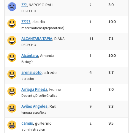
???
, NARCISO RAUL
2
3.0
DERECHO
?????
, claudia
1
10.0
matematicas (preparatoria)
ALCANTARA TAPIA
, DIANA
11
7.1
DERECHO
Alcántara
, Amanda
1
10.0
Biología
arenal soto
, alfredo
6
8.7
derecho
Arriaga Pineda
, Ivonne
1
8.0
Docente/Diseño Grafico
Aviles Angeles
, Ruth
9
8.3
lengua española
camus
, guillermo
2
9.5
administracion