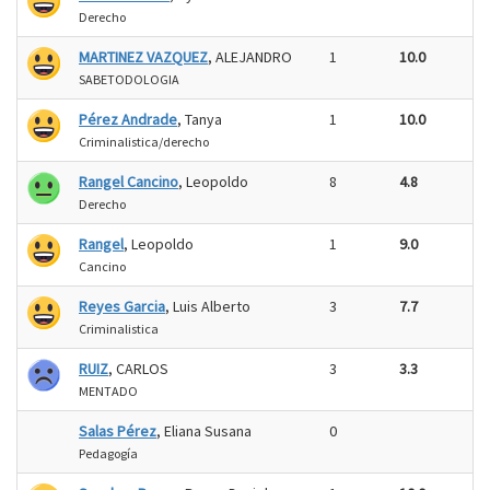
Derecho
MARTINEZ VAZQUEZ
, ALEJANDRO
1
10.0
SABETODOLOGIA
Pérez Andrade
, Tanya
1
10.0
Criminalistica/derecho
Rangel Cancino
, Leopoldo
8
4.8
Derecho
Rangel
, Leopoldo
1
9.0
Cancino
Reyes Garcia
, Luis Alberto
3
7.7
Criminalistica
RUIZ
, CARLOS
3
3.3
MENTADO
Salas Pérez
, Eliana Susana
0
Pedagogía