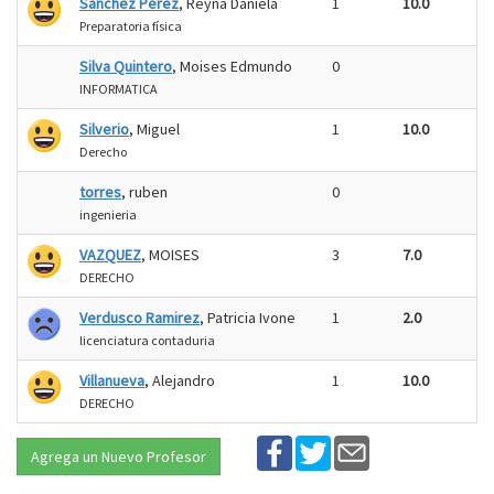
Sanchez Perez
, Reyna Daniela
1
10.0
Preparatoria física
Silva Quintero
, Moises Edmundo
0
INFORMATICA
Silverio
, Miguel
1
10.0
Derecho
torres
, ruben
0
ingenieria
VAZQUEZ
, MOISES
3
7.0
DERECHO
Verdusco Ramirez
, Patricia Ivone
1
2.0
licenciatura contaduria
Villanueva
, Alejandro
1
10.0
DERECHO
Agrega un Nuevo Profesor