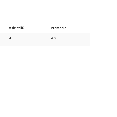
# de calif.
Promedio
4
4.0