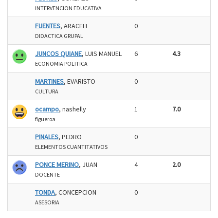
INTERVENCION EDUCATIVA
FUENTES
, ARACELI
0
DIDACTICA GRUPAL
JUNCOS QUIANE
, LUIS MANUEL
6
4.3
ECONOMIA POLITICA
MARTINES
, EVARISTO
0
CULTURA
ocampo
, nashelly
1
7.0
figueroa
PINALES
, PEDRO
0
ELEMENTOS CUANTITATIVOS
PONCE MERINO
, JUAN
4
2.0
DOCENTE
TONDA
, CONCEPCION
0
ASESORIA