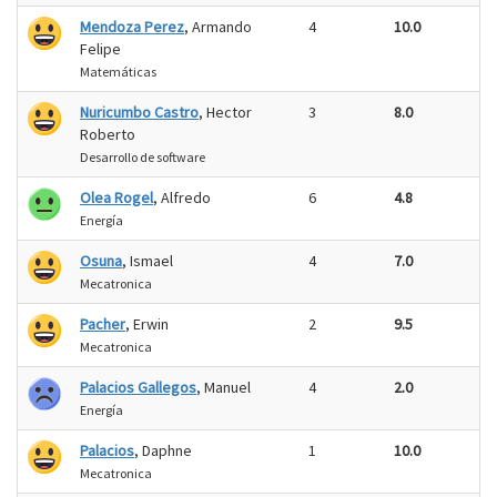
Mendoza Perez
, Armando
4
10.0
Felipe
Matemáticas
Nuricumbo Castro
, Hector
3
8.0
Roberto
Desarrollo de software
Olea Rogel
, Alfredo
6
4.8
Energía
Osuna
, Ismael
4
7.0
Mecatronica
Pacher
, Erwin
2
9.5
Mecatronica
Palacios Gallegos
, Manuel
4
2.0
Energía
Palacios
, Daphne
1
10.0
Mecatronica