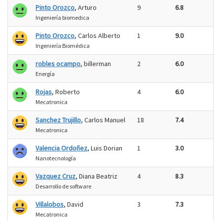
Pinto Orozco
, Arturo
9
6.8
Ingeniería biomedica
Pinto Orozco
, Carlos Alberto
1
9.0
Ingeniería Biomédica
robles ocampo
, billerman
2
6.0
Energía
Rojas
, Roberto
4
6.0
Mecatronica
Sanchez Trujillo
, Carlos Manuel
18
7.4
Mecatronica
Valencia Ordoñez
, Luis Dorian
1
3.0
Nanotecnología
Vazquez Cruz
, Diana Beatriz
4
8.3
Desarrollo de software
Villalobos
, David
3
7.3
Mecatronica