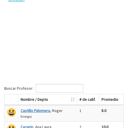
Buscar Profesor:
Nombre / Depto
# de calif.
Promedio
Castillo Palomera
, Roger
1
8.0
Energia
Cazarin
, Ana Laura
2
10.0