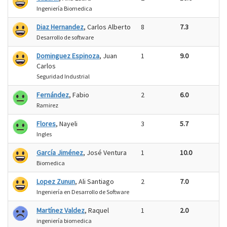
Ingeniería Biomedica
Diaz Hernandez
, Carlos Alberto
8
7.3
Desarrollo de software
Dominguez Espinoza
, Juan
1
9.0
Carlos
Seguridad Industrial
Fernández
, Fabio
2
6.0
Ramirez
Flores
, Nayeli
3
5.7
Ingles
García Jiménez
, José Ventura
1
10.0
Biomedica
Lopez Zunun
, Ali Santiago
2
7.0
Ingeniería en Desarrollo de Software
Martínez Valdez
, Raquel
1
2.0
ingeniería biomedica