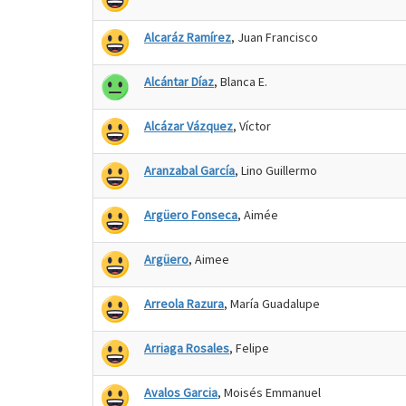
Alcaráz Ramírez
, Juan Francisco
Alcántar Díaz
, Blanca E.
Alcázar Vázquez
, Víctor
Aranzabal García
, Lino Guillermo
Argüero Fonseca
, Aimée
Argüero
, Aimee
Arreola Razura
, María Guadalupe
Arriaga Rosales
, Felipe
Avalos Garcia
, Moisés Emmanuel