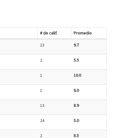
# de calif.
Promedio
23
9.7
2
5.5
1
10.0
1
6.0
13
8.9
24
5.0
2
8.5