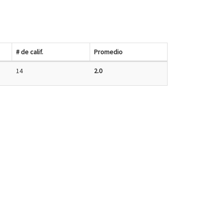
# de calif.
Promedio
14
2.0