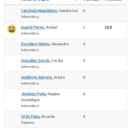
Canchola Magdaleno
, Sandra Luz
0
Informática
Duarte Perez
, Rafael
1
10.0
Informática
Escudero Nahon
, Alexandro
0
Informática
González Servín
, Cecilia
0
Informática
Gutiérrez Barrera
, Arturo
0
Informática
Jiménez Peña
, Paulina
0
Guadalupe
Informática
Ortiz Puga
, Ricardo
0
Deportes