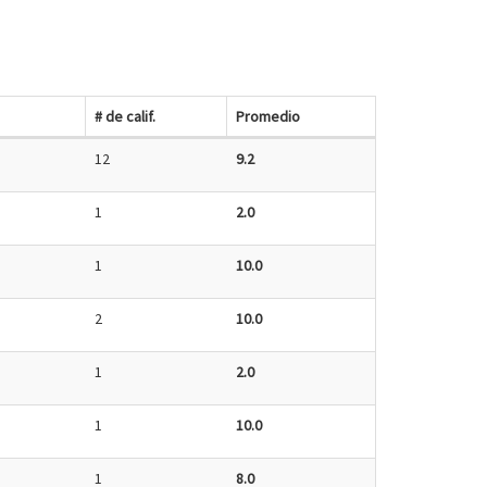
# de calif.
Promedio
12
9.2
1
2.0
1
10.0
2
10.0
1
2.0
1
10.0
1
8.0