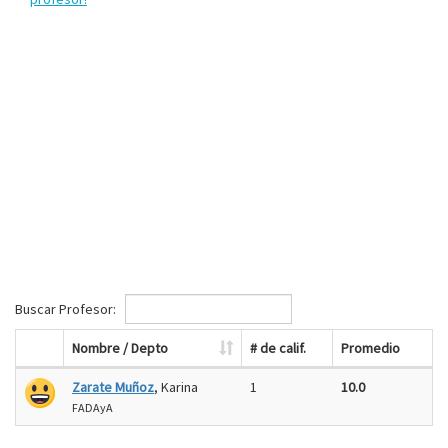
Buscar Profesor:
Nombre / Depto
# de calif.
Promedio
Zarate Muñoz
, Karina
1
10.0
FADAyA