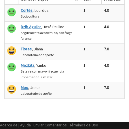
Cortés
, Lourdes
1
4.0
Sociocultura
Dzib Aguilar
, José Paulino
1
4.0
Seguimiento académico/ psicólogo
forense
Flores
, Diana
1
7.0
Laboratorio de deporte
Mezkita
, Yanko
1
4.0
Se le ve con mayor frecuencia
impartiendo la mater
Moo
, Jesus
1
7.0
Laboratorio de sueño
Acerca de
|
Ayuda
|
Enviar Comentarios
|
Términos de Uso