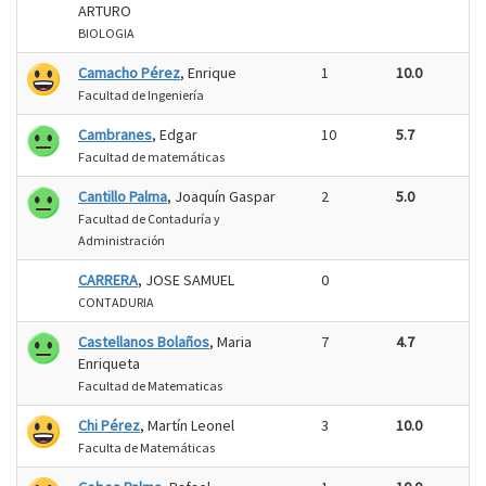
ARTURO
BIOLOGIA
Camacho Pérez
, Enrique
1
10.0
Facultad de Ingeniería
Cambranes
, Edgar
10
5.7
Facultad de matemáticas
Cantillo Palma
, Joaquín Gaspar
2
5.0
Facultad de Contaduría y
Administración
CARRERA
, JOSE SAMUEL
0
CONTADURIA
Castellanos Bolaños
, Maria
7
4.7
Enriqueta
Facultad de Matematicas
Chi Pérez
, Martín Leonel
3
10.0
Faculta de Matemáticas