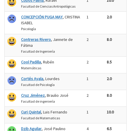
Cobos Palma
, Rafael
1
10.0
Facultad de Ciencias Antropológicas
CONCEPCIÓN PUGA MAY
, CRISTINA
1
2.0
ISABEL
Psicología
Contreras Rivero
, Jannete de
2
8.0
Fátima
Facultad de Ingeniería
Cool Padilla
, Rubén
2
8.5
Matemáticas
Cortés Ayala
, Lourdes
1
2.0
Facultad de Psicología
Cruz Jiménez
, Braulio José
2
8.0
Facultad de ingeniería
Curi Quintal
, Luis Fernando
1
10.0
Facultad de Matematicas
Dzib Aguilar
, José Paulino
4
6.5