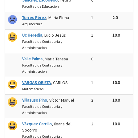
Sánchez Escobedo
, Pedro
0
Facultad de Educación
Torres Pérez
, María Elena
1
2.0
Arquitectura
Uc Heredia
, Lucio Jesús
1
10.0
Facultad de Contaduría y
Administración
Valle Palma
, María Teresa
0
Facultad de Contaduría y
Administración
VARGAS OBIETA
, CARLOS
1
10.0
Matemáticas
Villasuso Pino
, Víctor Manuel
2
10.0
Facultad de Contaduría y
Administración
Vázquez Carrillo
, Ileana del
2
10.0
Socorro
Facultad de Contaduría y