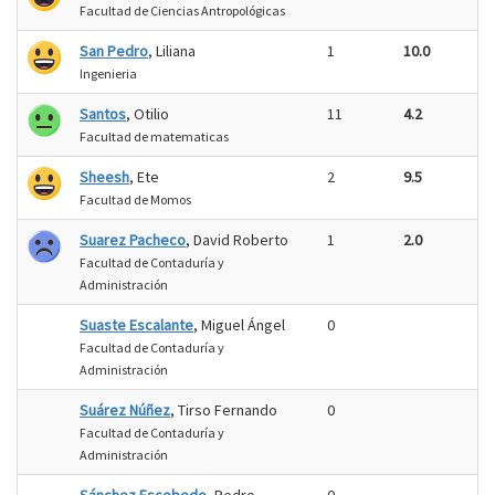
Facultad de Ciencias Antropológicas
San Pedro
, Liliana
1
10.0
Ingenieria
Santos
, Otilio
11
4.2
Facultad de matematicas
Sheesh
, Ete
2
9.5
Facultad de Momos
Suarez Pacheco
, David Roberto
1
2.0
Facultad de Contaduría y
Administración
Suaste Escalante
, Miguel Ángel
0
Facultad de Contaduría y
Administración
Suárez Núñez
, Tirso Fernando
0
Facultad de Contaduría y
Administración