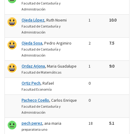
Facultad de Contaduría y
Administración
Ojeda López
, Ruth Noemi
1
10.0
Facultad de Contaduría y
Administración
Ojeda Sosa
, Pedro Argimiro
2
7.5
Facultad de Contaduría y
Administración
Ordaz Arjona
, Maria Guadalupe
1
9.0
Facultad de Matemáticas
Ortiz Pech
, Rafael
0
Facultad Economía
Pacheco Coello
, Carlos Enrique
0
Facultad de Contaduría y
Administración
pech perez
, ana maria
18
5.1
preparatoria uno