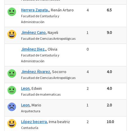
Herrera Zapata,
, Renán Arturo
4
6.5
Facultad de Contaduría y
Administración
Jiménez Cano
, Nayeli
1
9.0
Facultad de Ciencias Antropológicas
Jiménez Diez,
, Olivia
0
Facultad de Contaduría y
Administración
Jiménez Álvarez
, Socorro
4
4.0
Facultad de Ciencias Antropológicas
Leon
, Edwin
2
4.0
Facultad de matematicas
Leon
, Mario
1
2.0
Arquitectura
López becerra
, Irma beatriz
2
10.0
Contaduría