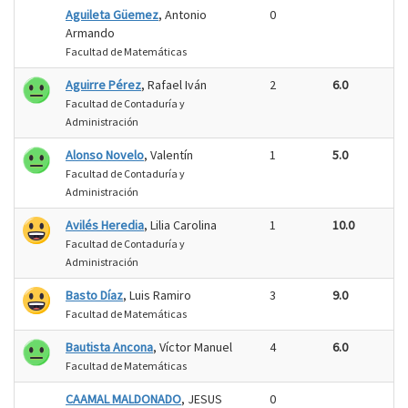
Aguileta Güemez
, Antonio
0
Armando
Facultad de Matemáticas
Aguirre Pérez
, Rafael Iván
2
6.0
Facultad de Contaduría y
Administración
Alonso Novelo
, Valentín
1
5.0
Facultad de Contaduría y
Administración
Avilés Heredia
, Lilia Carolina
1
10.0
Facultad de Contaduría y
Administración
Basto Díaz
, Luis Ramiro
3
9.0
Facultad de Matemáticas
Bautista Ancona
, Víctor Manuel
4
6.0
Facultad de Matemáticas
CAAMAL MALDONADO
, JESUS
0