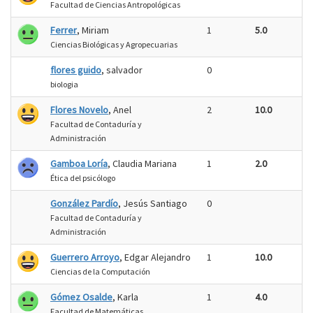
Facultad de Ciencias Antropológicas
Ferrer
, Miriam
1
5.0
Ciencias Biológicas y Agropecuarias
flores guido
, salvador
0
biologia
Flores Novelo
, Anel
2
10.0
Facultad de Contaduría y
Administración
Gamboa Loría
, Claudia Mariana
1
2.0
Ética del psicólogo
González Pardío
, Jesús Santiago
0
Facultad de Contaduría y
Administración
Guerrero Arroyo
, Edgar Alejandro
1
10.0
Ciencias de la Computación
Gómez Osalde
, Karla
1
4.0
Facultad de Matemáticas