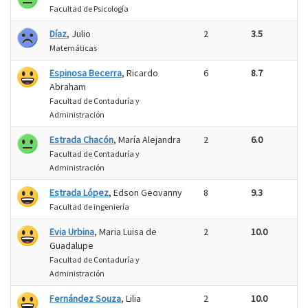
Facultad de Psicología
Díaz
, Julio
2
3.5
Matemáticas
Espinosa Becerra
, Ricardo
6
8.7
Abraham
Facultad de Contaduría y
Administración
Estrada Chacón
, María Alejandra
2
6.0
Facultad de Contaduría y
Administración
Estrada López
, Edson Geovanny
8
9.3
Facultad de ingeniería
Evia Urbina
, Maria Luisa de
2
10.0
Guadalupe
Facultad de Contaduría y
Administración
Fernández Souza
, Lilia
2
10.0