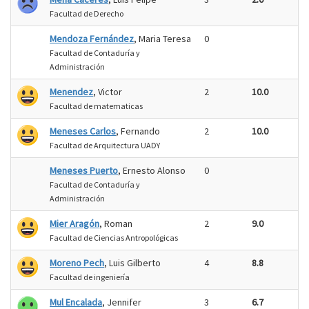
Facultad de Derecho
Mendoza Fernández
, Maria Teresa
0
Facultad de Contaduría y
Administración
Menendez
, Victor
2
10.0
Facultad de matematicas
Meneses Carlos
, Fernando
2
10.0
Facultad de Arquitectura UADY
Meneses Puerto
, Ernesto Alonso
0
Facultad de Contaduría y
Administración
Mier Aragón
, Roman
2
9.0
Facultad de Ciencias Antropológicas
Moreno Pech
, Luis Gilberto
4
8.8
Facultad de ingeniería
Mul Encalada
, Jennifer
3
6.7