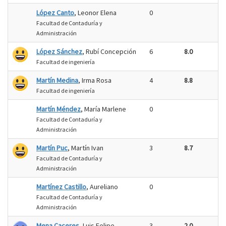
López Canto
, Leonor Elena
0
Facultad de Contaduría y
Administración
López Sánchez
, Rubí Concepción
6
8.0
Facultad de ingeniería
Martín Medina
, Irma Rosa
4
8.8
Facultad de ingeniería
Martín Méndez
, María Marlene
0
Facultad de Contaduría y
Administración
Martín Puc
, Martín Ivan
3
8.7
Facultad de Contaduría y
Administración
Martínez Castillo
, Aureliano
0
Facultad de Contaduría y
Administración
Mena Caceres
, Luis Felipe
3
2.0