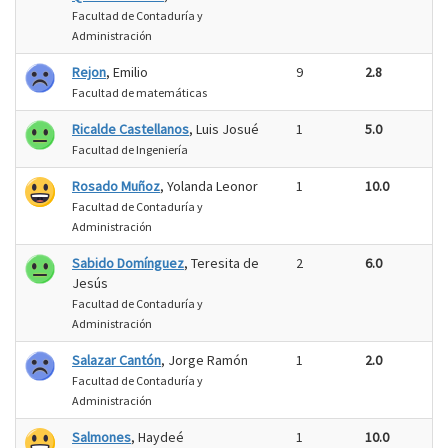
Facultad de Contaduría y
Administración
Rejon
, Emilio
9
2.8
Facultad de matemáticas
Ricalde Castellanos
, Luis Josué
1
5.0
Facultad de Ingeniería
Rosado Muñoz
, Yolanda Leonor
1
10.0
Facultad de Contaduría y
Administración
Sabido Domínguez
, Teresita de
2
6.0
Jesús
Facultad de Contaduría y
Administración
Salazar Cantón
, Jorge Ramón
1
2.0
Facultad de Contaduría y
Administración
Salmones
, Haydeé
1
10.0