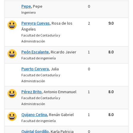
Pepe
, Pepe
0
Ingeniero
Pereyra Cuevas
, Rosa de los
2
9.0
Ángeles
Facultad de Contaduría y
Administración
Peón Escalante
, Ricardo Javier
1
8.0
Facultad de ingeniería
Puerto Cervera
, Julia
0
Facultad de Contaduría y
Administración
Pérez Brito
, Antonio Emmanuel
1
8.0
Facultad de Contaduría y
Administración
Quijano Cetina
, Renán Gabriel
1
8.0
Facultad de ingeniería
Quintal Gordillo
, Karla Patricia
0