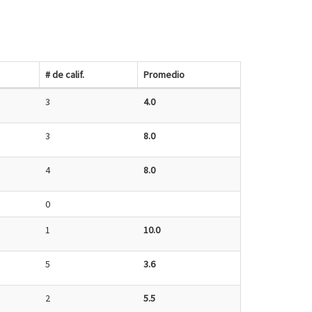
# de calif.
Promedio
3
4.0
3
8.0
4
8.0
0
1
10.0
5
3.6
2
5.5