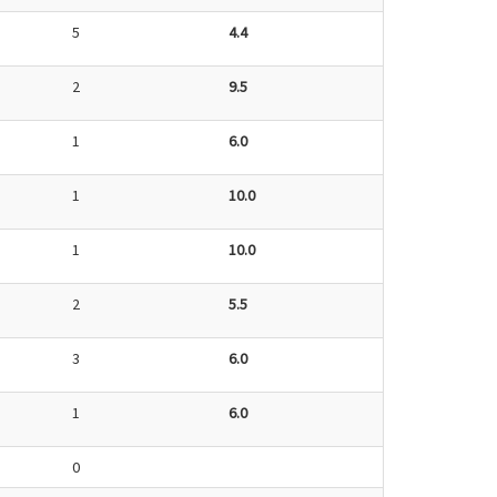
5
4.4
2
9.5
1
6.0
1
10.0
1
10.0
2
5.5
3
6.0
1
6.0
0