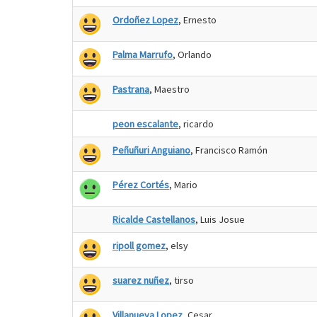
Ordoñez Lopez
, Ernesto
Palma Marrufo
, Orlando
Pastrana
, Maestro
peon escalante
, ricardo
Peñuñuri Anguiano
, Francisco Ramón
Pérez Cortés
, Mario
Ricalde Castellanos
, Luis Josue
ripoll gomez
, elsy
suarez nuñez
, tirso
Villanueva Lopez
, Cesar