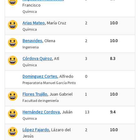
Francisco
Química
Arias Mateo
, María Cruz
2
10.0
Química
Benavides
, Olena
2
10.0
Ingenieria
Córdova Quiroz
, Atl
3
8.3
Química
Dominguez Cortes
, Alfredo
0
Preparatoria Manuel García Pinto
Flores Trujillo
, Juan Gabriel
1
10.0
Facultad de ingeniería
Hernández Cordova
, Julián
13
9.4
Quimica
López Fajardo
, Lázaro del
2
10.0
Jesús