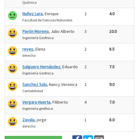
Química
Nuñez Lara
, Enrique
2
4.0
Facultad de Ciencias Naturales
Pavón Moreno
, Julio Alberto
3
10.0
Ingeniería Geofisica
reyes
, Elena
2
8.5
derecho
Salguero Hernández
, Eduardo
2
7.5
Ingeniería Geofisica
Sanchez Sulu
, Nancy Veronica
2
9.0
Contabilidad
Vergara Huerta
, Filiberto
4
7.0
Ingeniería geofísica
Zavala
, jorge
1
8.0
derecho