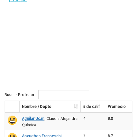
Buscar Profesor:
Nombre / Depto
# de calif.
Promedio
Aguilar Ucan
, Claudia Alejandra
4
9.0
Química
Anguebes Franseschi
,
3
8.7