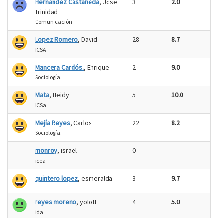
Hernandez Castañeda
, Jose
3
2.0
Trinidad
Comunicación
Lopez Romero
, David
28
8.7
ICSA
Mancera Cardós.
, Enrique
2
9.0
Sociología.
Mata
, Heidy
5
10.0
ICSa
Mejía Reyes
, Carlos
22
8.2
Sociología.
monroy
, israel
0
icea
quintero lopez
, esmeralda
3
9.7
reyes moreno
, yolotl
4
5.0
ida