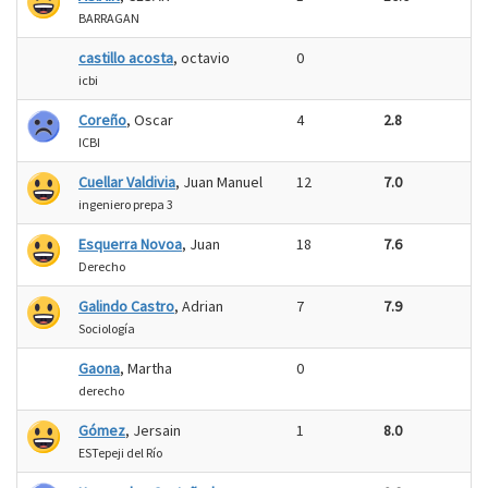
BARRAGAN
castillo acosta
, octavio
0
icbi
Coreño
, Oscar
4
2.8
ICBI
Cuellar Valdivia
, Juan Manuel
12
7.0
ingeniero prepa 3
Esquerra Novoa
, Juan
18
7.6
Derecho
Galindo Castro
, Adrian
7
7.9
Sociología
Gaona
, Martha
0
derecho
Gómez
, Jersain
1
8.0
ESTepeji del Río