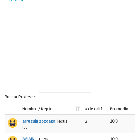
Buscar Profesor:
Nombre / Depto
# de calif.
Promedio
arreguin zozoaga
, jesus
2
10.0
ida
ASIAIN
, CESAR
1
10.0