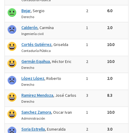
Bejar
, Sergio
2
6.0
Derecho
Calderón
, Carmína
1
2.0
Ingeniería civil
Cortés Gutiérrez
, Griselda
1
10.0
Contaduría Pública
Germán Equihua
, Héctor Eric
2
10.0
Derecho
López López
, Roberto
1
2.0
Derecho
Ramirez Mendoza
, José Carlos
3
8.3
Derecho
Sanchez Zamora
, Oscar Ivan
1
10.0
Administración
Soria Estrella
, Esmeralda
2
3.0