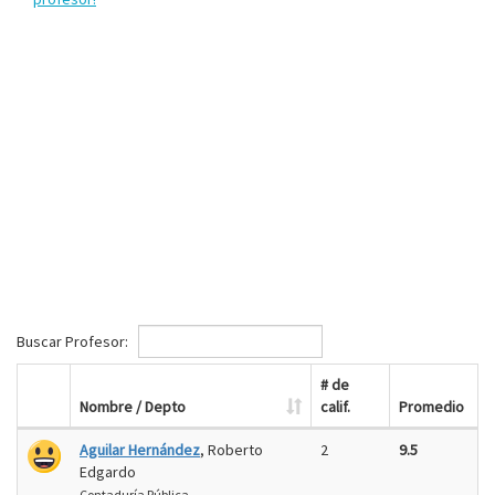
Buscar Profesor:
# de
Nombre / Depto
calif.
Promedio
Aguilar Hernández
, Roberto
2
9.5
Edgardo
Contaduría Pública