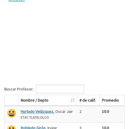
Buscar Profesor:
Nombre / Depto
# de calif.
Promedio
Hurtado Velázquez
, Oscar Jair
2
10.0
ETAC TLATELOLCO
Robledo Girón
, Irving
3
10.0