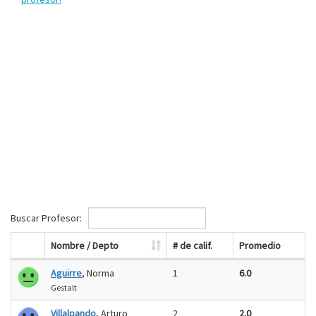
Buscar Profesor:
Nombre / Depto
# de calif.
Promedio
Aguirre
, Norma
1
6.0
Gestalt
Villalpando
, Arturo
2
2.0