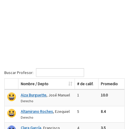
Buscar Profesor:
Nombre / Depto
# de calif.
Promedio
Aiza Burguette
, José Manuel
1
10.0
Derecho
Altamirano Roches
, Ezequiel
5
8.4
Derecho
Clara García
, Francisco
4
3.5