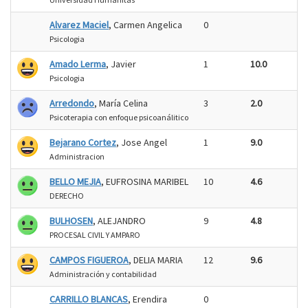
Alvarez Maciel
, Carmen Angelica
0
Psicologia
Amado Lerma
, Javier
1
10.0
Psicologia
Arredondo
, María Celina
3
2.0
Psicoterapia con enfoque psicoanálitico
Bejarano Cortez
, Jose Angel
1
9.0
Administracion
BELLO MEJIA
, EUFROSINA MARIBEL
10
4.6
DERECHO
BULHOSEN
, ALEJANDRO
9
4.8
PROCESAL CIVIL Y AMPARO
CAMPOS FIGUEROA
, DELIA MARIA
12
9.6
Administración y contabilidad
CARRILLO BLANCAS
, Erendira
0