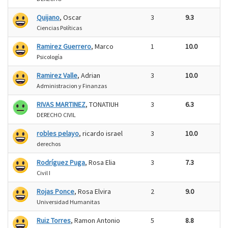
Quijano
, Oscar
3
9.3
Ciencias Políticas
Ramirez Guerrero
, Marco
1
10.0
Psicología
Ramirez Valle
, Adrian
3
10.0
Administracion y Finanzas
RIVAS MARTINEZ
, TONATIUH
3
6.3
DERECHO CIVIL
robles pelayo
, ricardo israel
3
10.0
derechos
Rodríguez Puga
, Rosa Elia
3
7.3
Civil I
Rojas Ponce
, Rosa Elvira
2
9.0
Universidad Humanitas
Ruiz Torres
, Ramon Antonio
5
8.8