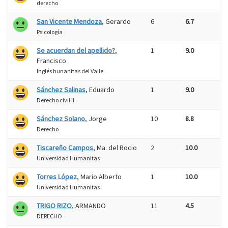
derecho
San Vicente Mendoza
, Gerardo
6
6.7
Psicología
Se acuerdan del apellido?
,
1
9.0
Francisco
Inglés hunanitas del Valle
Sánchez Salinas
, Eduardo
1
9.0
Derecho civil II
Sánchez Solano
, Jorge
10
8.8
Derecho
Tiscareño Campos
, Ma. del Rocio
2
10.0
Universidad Humanitas
Torres López
, Mario Alberto
1
10.0
Universidad Humanitas
TRIGO RIZO
, ARMANDO
11
4.5
DERECHO