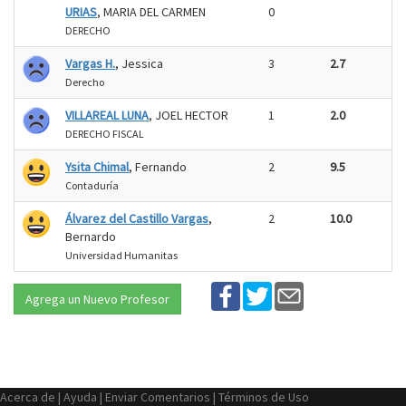
URIAS
, MARIA DEL CARMEN
0
DERECHO
Vargas H.
, Jessica
3
2.7
Derecho
VILLAREAL LUNA
, JOEL HECTOR
1
2.0
DERECHO FISCAL
Ysita Chimal
, Fernando
2
9.5
Contaduría
Álvarez del Castillo Vargas
,
2
10.0
Bernardo
Universidad Humanitas
Agrega un Nuevo Profesor
Acerca de
|
Ayuda
|
Enviar Comentarios
|
Términos de Uso