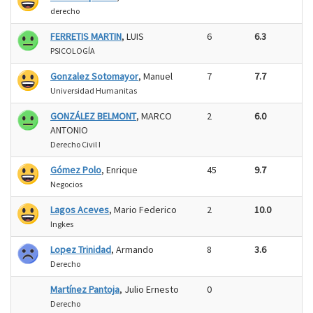
derecho
FERRETIS MARTIN
, LUIS
6
6.3
PSICOLOGÍA
Gonzalez Sotomayor
, Manuel
7
7.7
Universidad Humanitas
GONZÁLEZ BELMONT
, MARCO
2
6.0
ANTONIO
Derecho Civil I
Gómez Polo
, Enrique
45
9.7
Negocios
Lagos Aceves
, Mario Federico
2
10.0
Ingkes
Lopez Trinidad
, Armando
8
3.6
Derecho
Martínez Pantoja
, Julio Ernesto
0
Derecho