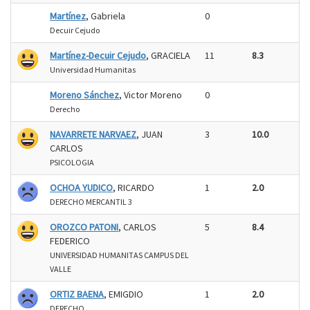
Martínez
, Gabriela
0
Decuir Cejudo
Martínez-Decuir Cejudo
, GRACIELA
11
8.3
Universidad Humanitas
Moreno Sánchez
, Victor Moreno
0
Derecho
NAVARRETE NARVAEZ
, JUAN
3
10.0
CARLOS
PSICOLOGIA
OCHOA YUDICO
, RICARDO
1
2.0
DERECHO MERCANTIL 3
OROZCO PATONI
, CARLOS
5
8.4
FEDERICO
UNIVERSIDAD HUMANITAS CAMPUS DEL
VALLE
ORTIZ BAENA
, EMIGDIO
1
2.0
DERECHO