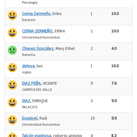
Psicología
Cerna Zermeño
, Erika
1
10.0
Derecho
CERNA ZERMEÑO
, ERIKA
2
10.0
Universidad Humanitas
Chavez González
, Mary Ethel
2
4.0
Derecho
deloya
, luis
1
10.0
ingles
DIAZ PEÑA
, VICENTE
9
7.6
CAMPUS DEL VALLE
DIAZ
, ENRIQUE
3
9.0
PALACIOS
Esquivel
, Raúl
15
9.9
Universidad Humanitas
falcón espinosa
, roberto antonio
4
8.3