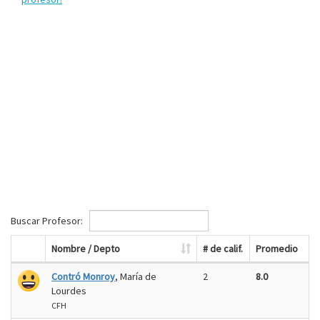
Buscar Profesor:
Nombre / Depto
# de calif.
Promedio
Contró Monroy
, María de
2
8.0
Lourdes
CFH