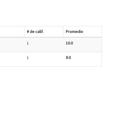
# de calif.
Promedio
1
10.0
1
9.0