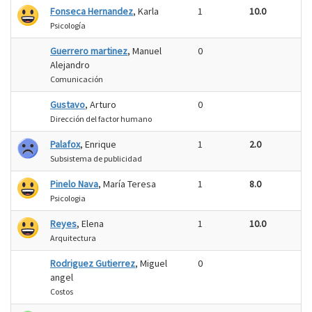
Fonseca Hernandez
, Karla
1
10.0
Psicología
Guerrero martinez
, Manuel
0
Alejandro
Comunicación
Gustavo
, Arturo
0
Dirección del factor humano
Palafox
, Enrique
1
2.0
Subsistema de publicidad
Pinelo Nava
, María Teresa
1
8.0
Psicologia
Reyes
, Elena
1
10.0
Arquitectura
Rodriguez Gutierrez
, Miguel
0
angel
Costos