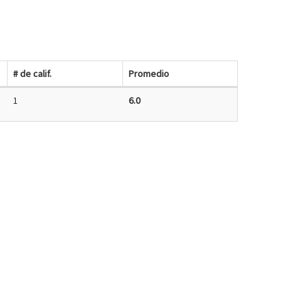
# de calif.
Promedio
1
6.0