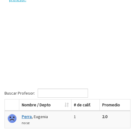
Buscar Profesor:
Nombre / Depto
# de calif.
Promedio
Perra
, Eugenia
1
2.0
no se