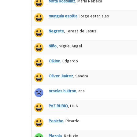
Mota Rossainz
, María Rebeca
munguia espitia
, jorge estanislao
Negrete
, Teresa de Jesus
Niño
, Miguel Ángel
Oikion
, Edgardo
Oliver Juárez
, Sandra
ornelas huitron
, ana
PAZ RUBIO
, LILIA
Peniche
, Ricardo
Plazola
, Refugio