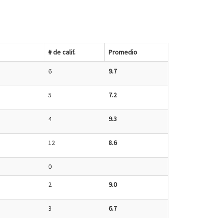
# de calif.
Promedio
6
9.7
5
7.2
4
9.3
12
8.6
0
2
9.0
3
6.7