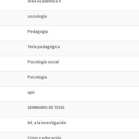
Área Académica V
sociología
Pedagogia
Tería pedagógica
Psicología social
Psicologia
upn
SEMINARIO DE TESIS
Int. a la investigación
Crisis y educación