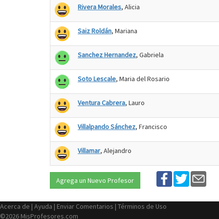
Rivera Morales
, Alicia
Saiz Roldán
, Mariana
Sanchez Hernandez
, Gabriela
Soto Lescale
, Maria del Rosario
Ventura Cabrera
, Lauro
Villalpando Sánchez
, Francisco
Villamar
, Alejandro
Agrega un Nuevo Profesor
Acerca de
|
Ayuda
|
Enviar Comentarios
|
Términos de Uso
©2026 MisProfesores.com