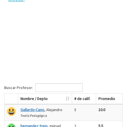
Buscar Profesor:
Nombre / Depto
# de calif.
Promedio
Gallardo-Cano
, Alejandro
5
10.0
Teoría Pedagógica
hernandez trejo
, miguel
2
5.5