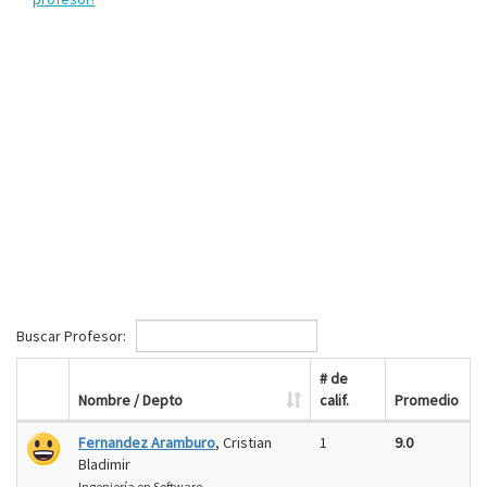
Buscar Profesor:
# de
Nombre / Depto
calif.
Promedio
Fernandez Aramburo
, Cristian
1
9.0
Bladimir
Ingeniería en Software