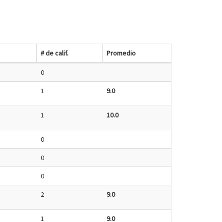
# de calif.
Promedio
0
1
9.0
1
10.0
0
0
0
2
9.0
1
9.0