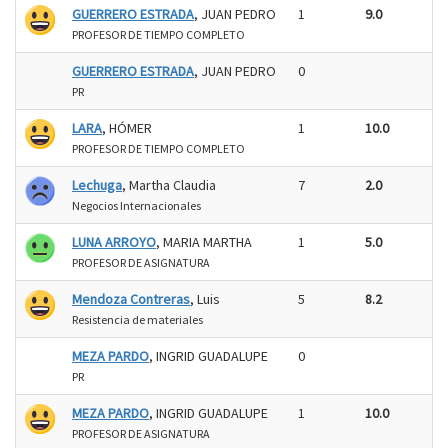
GUERRERO ESTRADA
, JUAN PEDRO
1
9.0
PROFESOR DE TIEMPO COMPLETO
GUERRERO ESTRADA
, JUAN PEDRO
0
PR
LARA
, HÓMER
1
10.0
PROFESOR DE TIEMPO COMPLETO
Lechuga
, Martha Claudia
7
2.0
Negocios Internacionales
LUNA ARROYO
, MARIA MARTHA
1
5.0
PROFESOR DE ASIGNATURA
Mendoza Contreras
, Luis
5
8.2
Resistencia de materiales
MEZA PARDO
, INGRID GUADALUPE
0
PR
MEZA PARDO
, INGRID GUADALUPE
1
10.0
PROFESOR DE ASIGNATURA