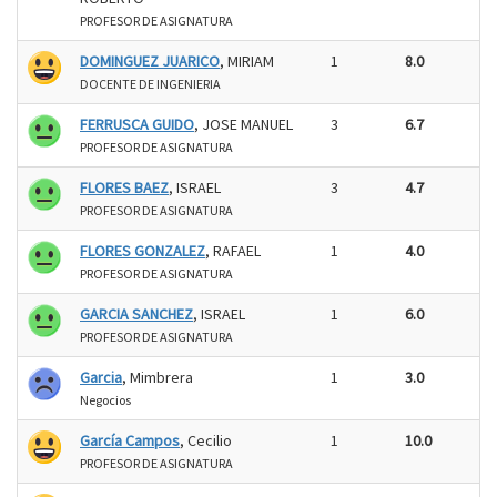
PROFESOR DE ASIGNATURA
DOMINGUEZ JUARICO
, MIRIAM
1
8.0
DOCENTE DE INGENIERIA
FERRUSCA GUIDO
, JOSE MANUEL
3
6.7
PROFESOR DE ASIGNATURA
FLORES BAEZ
, ISRAEL
3
4.7
PROFESOR DE ASIGNATURA
FLORES GONZALEZ
, RAFAEL
1
4.0
PROFESOR DE ASIGNATURA
GARCIA SANCHEZ
, ISRAEL
1
6.0
PROFESOR DE ASIGNATURA
Garcia
, Mimbrera
1
3.0
Negocios
García Campos
, Cecilio
1
10.0
PROFESOR DE ASIGNATURA