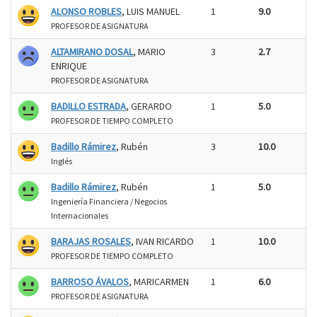
ALONSO ROBLES
, LUIS MANUEL
1
9.0
PROFESOR DE ASIGNATURA
ALTAMIRANO DOSAL
, MARIO
3
2.7
ENRIQUE
PROFESOR DE ASIGNATURA
BADILLO ESTRADA
, GERARDO
1
5.0
PROFESOR DE TIEMPO COMPLETO
Badillo Rámirez
, Rubén
3
10.0
Inglés
Badillo Rámirez
, Rubén
1
5.0
Ingeniería Financiera / Negocios
Internacionales
BARAJAS ROSALES
, IVAN RICARDO
1
10.0
PROFESOR DE TIEMPO COMPLETO
BARROSO ÁVALOS
, MARICARMEN
1
6.0
PROFESOR DE ASIGNATURA