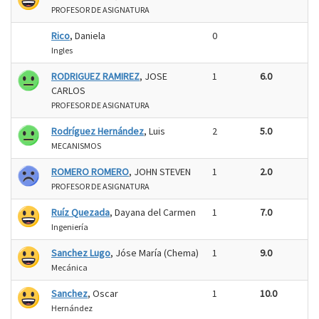
PROFESOR DE ASIGNATURA
Rico
, Daniela
0
Ingles
RODRIGUEZ RAMIREZ
, JOSE
1
6.0
CARLOS
PROFESOR DE ASIGNATURA
Rodríguez Hernández
, Luis
2
5.0
MECANISMOS
ROMERO ROMERO
, JOHN STEVEN
1
2.0
PROFESOR DE ASIGNATURA
Ruíz Quezada
, Dayana del Carmen
1
7.0
Ingeniería
Sanchez Lugo
, Jóse María (Chema)
1
9.0
Mecánica
Sanchez
, Oscar
1
10.0
Hernández