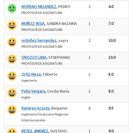
MORENO MELENDEZ
, PEDRO
3
4.0
PROFESOR DE ASIGNATURA
MUÑOZ VEGA
, SANDRA NAZARIA
1
7.0
PROFESOR DE ASIGNATURA
ordoñez hernandez
, sayra
2
10.0
PROFESOR DE ASIGNATURA
OROZCO LIMA
, STHEPHANIA
1
10.0
PROFESOR DE ASIGNATURA
Ortíz Meza
, Filiberto
1
8.0
Ingeniería
Peña Vergara
, Cecilia María
1
8.0
Inglés
Ramirez Acosta
, Benjamin
6
9.5
ingenieria Financiera Negocios
Internacionales
REYES JIMENEZ
, GUSTAVO
1
9.0