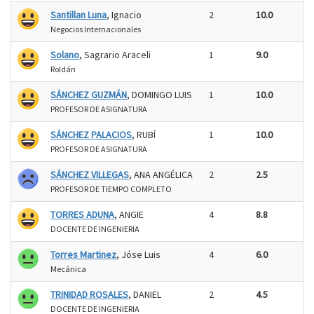
Santillan Luna
, Ignacio
2
10.0
Negocios Internacionales
Solano
, Sagrario Araceli
1
9.0
Roldán
SÁNCHEZ GUZMÁN
, DOMINGO LUIS
1
10.0
PROFESOR DE ASIGNATURA
SÁNCHEZ PALACIOS
, RUBÍ
1
10.0
PROFESOR DE ASIGNATURA
SÁNCHEZ VILLEGAS
, ANA ANGÉLICA
2
2.5
PROFESOR DE TIEMPO COMPLETO
TORRES ADUNA
, ANGIE
4
8.8
DOCENTE DE INGENIERIA
Torres Martinez
, Jóse Luis
4
6.0
Mecánica
TRINIDAD ROSALES
, DANIEL
2
4.5
DOCENTE DE INGENIERIA