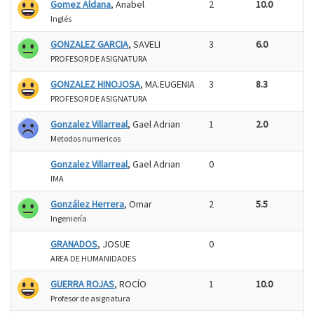
Gomez Aldana
, Anabel
2
10.0
Inglés
GONZALEZ GARCIA
, SAVELI
3
6.0
PROFESOR DE ASIGNATURA
GONZALEZ HINOJOSA
, MA.EUGENIA
3
8.3
PROFESOR DE ASIGNATURA
Gonzalez Villarreal
, Gael Adrian
1
2.0
Metodos numericos
Gonzalez Villarreal
, Gael Adrian
0
IMA
González Herrera
, Omar
2
5.5
Ingeniería
GRANADOS
, JOSUE
0
AREA DE HUMANIDADES
GUERRA ROJAS
, ROCÍO
1
10.0
Profesor de asignatura