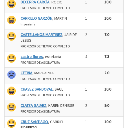
BECERRA GARCÍA
, ROCIO
1
10.0
PROFESOR DE TIEMPO COMPLETO
CARRILLO GARZÓN
, MARTIN
1
10.0
Ingeniería
CASTELLANOS MARTINEZ
, JAIR DE
2
7.0
JESUS
PROFESOR DE TIEMPO COMPLETO
castro flores
, estefania
4
7.3
PROFESOR DE ASIGNATURA
CETINA
, MARGARITA
1
2.0
PROFESOR DE TIEMPO COMPLETO
CHAVEZ SANDOVAL
, SAUL
1
10.0
PROFESOR DE TIEMPO COMPLETO
CLATZA GALVEZ
, KAREN DENISSE
2
9.0
PROFESOR DE ASIGNATURA
CRUZ SANTIAGO
, GABRIEL
1
10.0
ROBERTO