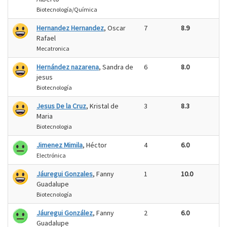
Biotecnología/Química
Hernandez Hernandez
, Oscar
7
8.9
Rafael
Mecatronica
Hernández nazarena
, Sandra de
6
8.0
jesus
Biotecnología
Jesus De la Cruz
, Kristal de
3
8.3
Maria
Biotecnologia
Jimenez Mimila
, Héctor
4
6.0
Electrónica
Jáuregui Gonzales
, Fanny
1
10.0
Guadalupe
Biotecnología
Jáuregui González
, Fanny
2
6.0
Guadalupe