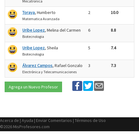
Mecatronica
Toraya
, Humberto
2
10.0
Matematica Avanzada
Uribe Lopez
, Melina del Carmen
6
8.8
Biotecnologia
Uribe Lopez
, Sheila
5
7.4
Biotecnologia
Álvarez Campos
, Rafael Gonzalo
3
7.3
Electrónica y Telecomunicaciones
Agrega un Nuevo Profesor
Acerca de
|
Ayuda
|
Enviar Comentarios
|
Términos de Uso
©2026 MisProfesores.com