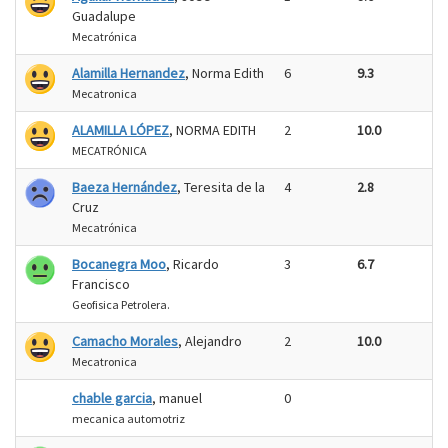
Guadalupe
Mecatrónica
Alamilla Hernandez
, Norma Edith
6
9.3
Mecatronica
ALAMILLA LÓPEZ
, NORMA EDITH
2
10.0
MECATRÓNICA
Baeza Hernández
, Teresita de la
4
2.8
Cruz
Mecatrónica
Bocanegra Moo
, Ricardo
3
6.7
Francisco
Geofisica Petrolera.
Camacho Morales
, Alejandro
2
10.0
Mecatronica
chable garcia
, manuel
0
mecanica automotriz