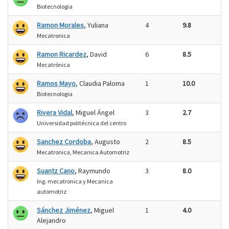
Biotecnologia
Ramon Morales
, Yuliana
4
9.8
Mecatronica
Ramon Ricardez
, David
6
8.5
Mecatrónica
Ramos Mayo
, Claudia Paloma
1
10.0
Biotecnologia
Rivera Vidal
, Miguel Ángel
3
2.7
Universidad politécnica del centro
Sanchez Cordoba
, Augusto
2
8.5
Mecatronica, Mecanica Automotriz
Suantz Cano
, Raymundo
3
8.0
Ing. mecatronica y Mecanica
automotriz
Sánchez Jiménez
, Miguel
1
4.0
Alejandro