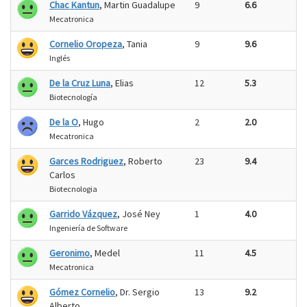
Chac Kantun
, Martin Guadalupe
9
6.6
Mecatronica
Cornelio Oropeza
, Tania
9
9.6
Inglés
De la Cruz Luna
, Elias
12
5.3
Biotecnología
De la O
, Hugo
2
2.0
Mecatronica
Garces Rodriguez
, Roberto
23
9.4
Carlos
Biotecnologia
Garrido Vázquez
, José Ney
1
4.0
Ingeniería de Software
Geronimo
, Medel
11
4.5
Mecatronica
Gómez Cornelio
, Dr. Sergio
13
9.2
Alberto