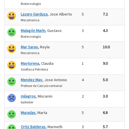
Biotecnología
Lazaro Garduza
, Jose Alberto
5
7.2
Mecatronica
Malagón Marín
, Gustavo
3
4.3
Biotecnología
Mar Sarao
, Reyle
5
10.0
Mecatronica
Maytorena
, Claudia
1
9.0
Geofísica Petrolera
Mendez May
, Jose Antonio
4
5.0
Profesor de Calculo ventorial
milagros
, Misrarim
2
3.0
ballester
Muradas
, Marta
5
6.8
Ortiz Balderas
, Marineth
3
5.7