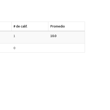
# de calif.
Promedio
1
10.0
0