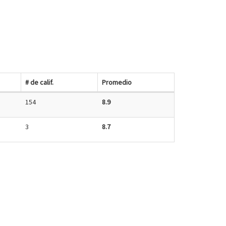
# de calif.
Promedio
154
8.9
3
8.7