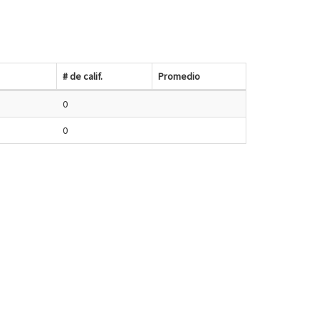
# de calif.
Promedio
0
0