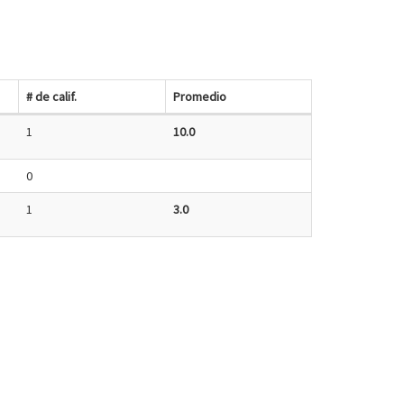
# de calif.
Promedio
1
10.0
0
1
3.0