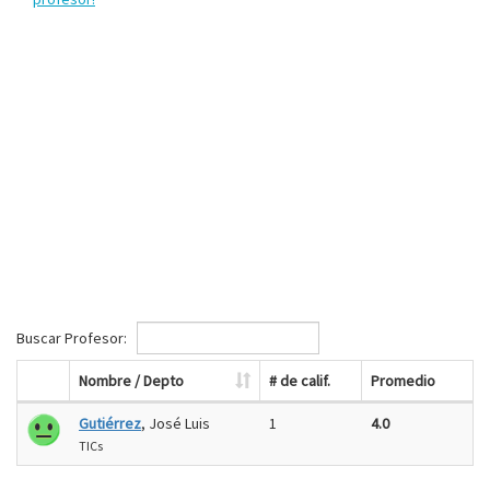
Buscar Profesor:
Nombre / Depto
# de calif.
Promedio
Gutiérrez
, José Luis
1
4.0
TICs