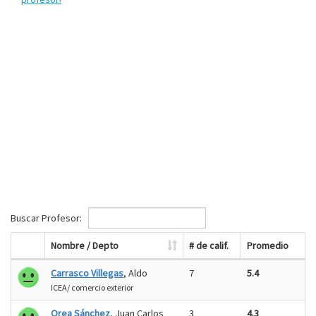
Buscar Profesor:
Nombre / Depto
# de calif.
Promedio
Carrasco Villegas
, Aldo
7
5.4
ICEA/ comercio exterior
Orea Sánchez
, Juan Carlos
3
4.3