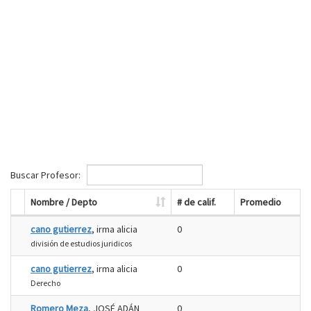
Buscar Profesor:
Nombre / Depto
# de calif.
Promedio
cano gutierrez
, irma alicia
0
división de estudios juridicos
cano gutierrez
, irma alicia
0
Derecho
Romero Meza
, JOSÉ ADÁN
0