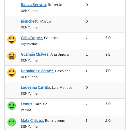
Baeza Serrato
, Roberto
0
DEM Yuriria
Bianchetti
, Marco
0
DEM Yuriria
Cabal Yepez
, Eduardo
2
8.0
Ingenierias
Guzmán Chávez
, Ana Dinora
2
7.5
DEM Yuriria
Hernández Goméz
, Geovanni
1
7.0
DEM Yuriria
Ledesma Carrillo
, Luis Manuel
0
DEM Yuriria
Lemus
, Tarcisio
2
5.0
Ramos
Mata Chávez
, Ruth Ivonne
1
5.0
DEM Yuriria