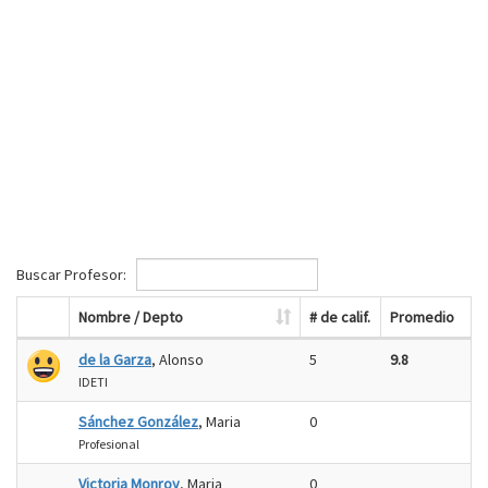
Buscar Profesor:
Nombre / Depto
# de calif.
Promedio
de la Garza
, Alonso
5
9.8
IDETI
Sánchez González
, Maria
0
Profesional
Victoria Monroy
, Maria
0