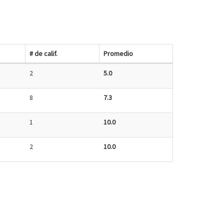
# de calif.
Promedio
2
5.0
8
7.3
1
10.0
2
10.0