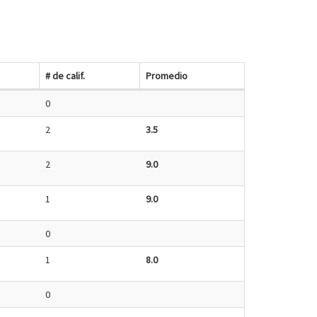
# de calif.
Promedio
0
2
3.5
2
9.0
1
9.0
0
1
8.0
0