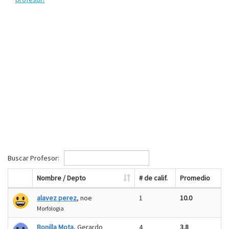
Buscar Profesor:
Nombre / Depto
# de calif.
Promedio
alavez perez
, noe
1
10.0
Morfologia
Bonilla Mota
, Gerardo
4
3.8