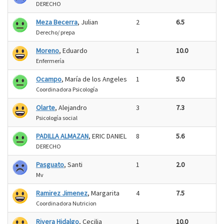
DERECHO
Meza Becerra
, Julian
2
6.5
Derecho/ prepa
Moreno
, Eduardo
1
10.0
Enfermería
Ocampo
, María de los Angeles
1
5.0
Coordinadora Psicología
Olarte
, Alejandro
3
7.3
Psicología social
PADILLA ALMAZAN
, ERIC DANIEL
8
5.6
DERECHO
Pasguato
, Santi
1
2.0
Mv
Ramirez Jimenez
, Margarita
4
7.5
Coordinadora Nutricion
Rivera Hidalgo
, Cecilia
1
10.0