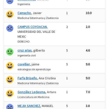
Ingenieria
Camacho
, Javier
1
10.0
Medicina Veterinaria y Zootecnia
CAMPUS COYOACAN
,
2
2.0
UNIVERSIDAD DEL VALLE DE
MEXIC
DERECHO
cruz arias
, gilberto
5
4.6
ingeniería civil
cuvellier
, jaime
5
9.6
estrategias de aprendizaje
Farfa Briseño
, Ana Cristina
1
9.0
Medicina Veterinaria y Zootecnia
González Ledesma
, Arturo
1
7.0
Licenciatura en Medicina
MEJIA SANCHEZ
, MANUEL
5
3.8