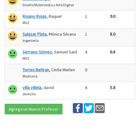
Diseño Multimedia y Arte Digital
Rojano Rojas
, Raquel
1
9.0
MVZ
Salazar Plata
, Mónica Silvana
1
8.0
Ingeniería
Serrano Gómez
, Samuel Said
4
6.8
MVZ
Torres Beltran
, Cintia Marlen
0
Medicina
villa villela
, david
6
5.8
derecho
Agrega un Nuevo Profesor