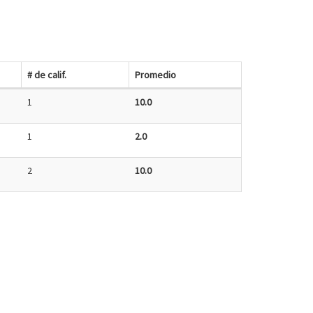
# de calif.
Promedio
1
10.0
1
2.0
2
10.0