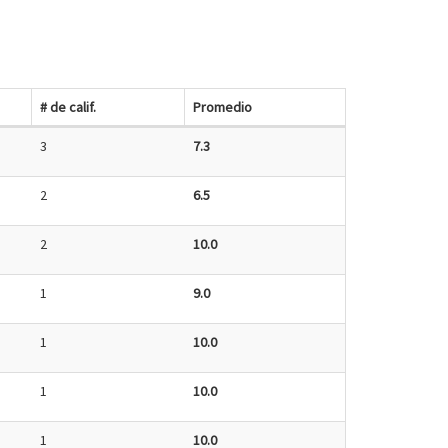
# de calif.
Promedio
3
7.3
2
6.5
2
10.0
1
9.0
1
10.0
1
10.0
1
10.0