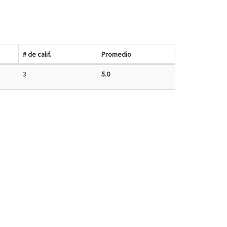
# de calif.
Promedio
3
5.0