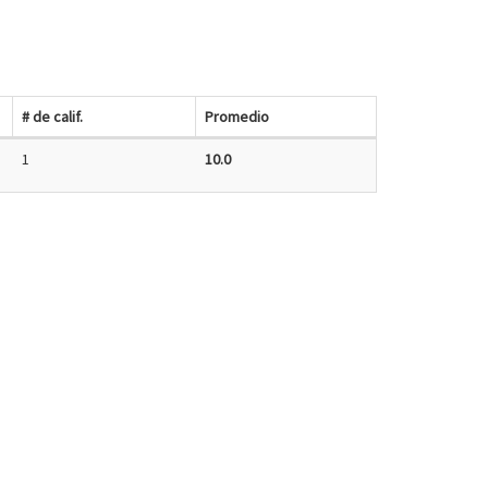
# de calif.
Promedio
1
10.0