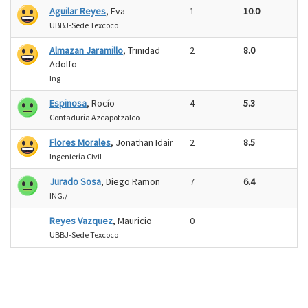
Aguilar Reyes
, Eva
1
10.0
UBBJ-Sede Texcoco
Almazan Jaramillo
, Trinidad
2
8.0
Adolfo
Ing
Espinosa
, Rocío
4
5.3
Contaduría Azcapotzalco
Flores Morales
, Jonathan Idair
2
8.5
Ingeniería Civil
Jurado Sosa
, Diego Ramon
7
6.4
ING./
Reyes Vazquez
, Mauricio
0
UBBJ-Sede Texcoco