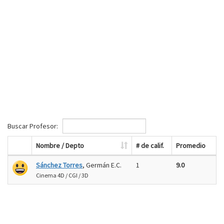
Buscar Profesor:
Nombre / Depto
# de calif.
Promedio
Sánchez Torres
, Germán E.C.
1
9.0
Cinema 4D / CGI / 3D