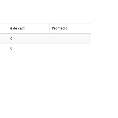
# de calif.
Promedio
0
0